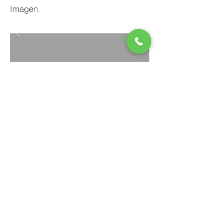
Imagen.
VOLVER A PROYECTOS
© 2020 Platinium Seamless Gutters.